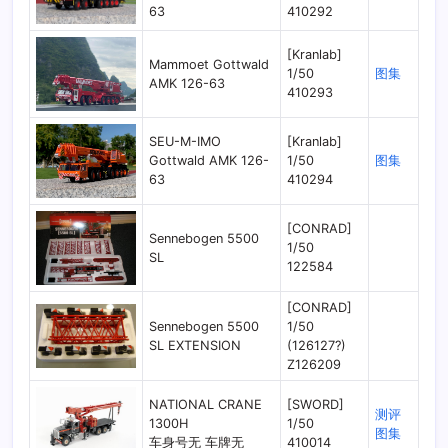
63
410292
[Kranlab]
Mammoet Gottwald
1/50
图集
AMK 126-63
410293
SEU-M-IMO
[Kranlab]
Gottwald AMK 126-
1/50
图集
63
410294
[CONRAD]
Sennebogen 5500
1/50
SL
122584
[CONRAD]
Sennebogen 5500
1/50
SL EXTENSION
(126127?)
Z126209
NATIONAL CRANE
[SWORD]
测评
1300H
1/50
图集
车身号无 车牌无
410014