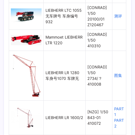
[CONRAD]
LIEBHERR LTC 1055
1/50
无车牌号 车身编号
测评
20100/01
932
Z120467
[CONRAD]
Mammoet LIEBHERR
1/50
LTR 1220
410310
[CONRAD]
LIEBHERR LR 1280
1/50
图集
车身号1070 车牌无
2734/？
410008
PART
[NZG] 1/50
1
LIEBHERR LR 1600/2
843-01
PART
410072
2