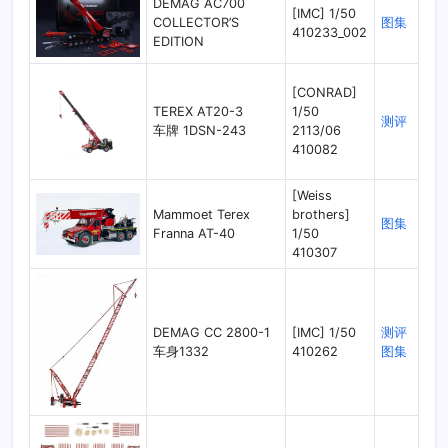
DEMAG AC700
[IMC] 1/50
COLLECTOR’S
图集
410233_002
EDITION
[CONRAD]
TEREX AT20-3
1/50
测评
车牌 1DSN-243
2113/06
410082
[Weiss
Mammoet Terex
brothers]
图集
Franna AT-40
1/50
410307
DEMAG CC 2800-1
[IMC] 1/50
测评
车身1332
410262
图集