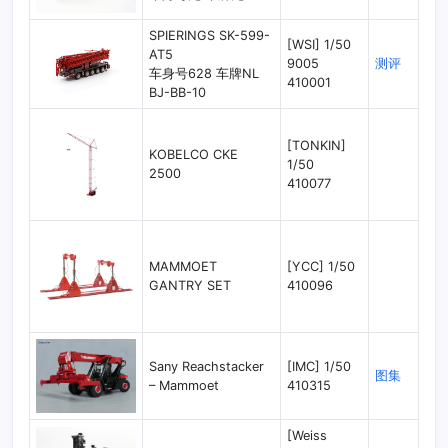
SPIERINGS SK-599-
[WSI] 1/50
AT5
9005
测评
车身号628 车牌NL
410001
BJ-BB-10
[TONKIN]
KOBELCO CKE
1/50
2500
410077
MAMMOET
[YCC] 1/50
GANTRY SET
410096
Sany Reachstacker
[IMC] 1/50
图集
– Mammoet
410315
[Weiss