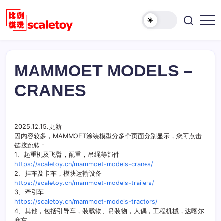
跳
至
欢
正
比
迎
文
例
访
模
问
型
MAMMOET MODELS –
比
玩
例
CRANES
具
模
天
型
地
玩
具
2025.12.15.更新
因内容较多，MAMMOET涂装模型分多个页面分别显示，您可点击
天
链接跳转：
地！
1、起重机及飞臂，配重，吊绳等部件
https://scaletoy.cn/mammoet-models-cranes/
2、挂车及卡车，模块运输设备
https://scaletoy.cn/mammoet-models-trailers/
3、牵引车
https://scaletoy.cn/mammoet-models-tractors/
4、其他，包括引导车，装载物、吊装物，人偶，工程机械，达喀尔
赛车