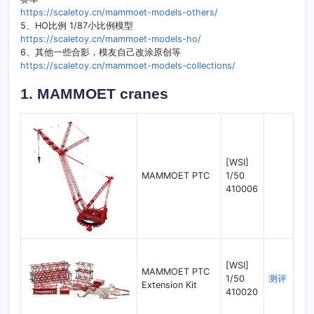
https://scaletoy.cn/mammoet-models-others/
5、HO比例 1/87小比例模型
https://scaletoy.cn/mammoet-models-ho/
6、其他一些合影，模友自己改涂原创等
https://scaletoy.cn/mammoet-models-collections/
1. MAMMOET cranes
[WSI]
MAMMOET PTC
1/50
410006
[WSI]
MAMMOET PTC
1/50
测评
Extension Kit
410020