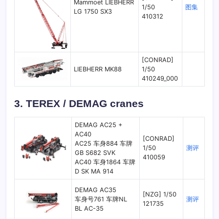
Mammoet LIEBHERR
1/50
图集
LG 1750 SX3
410312
[CONRAD]
LIEBHERR MK88
1/50
410249_000
3. TEREX / DEMAG cranes
DEMAG AC25 +
AC40
[CONRAD]
AC25 车身884 车牌
1/50
测评
GB S682 SVK
410059
AC40 车身1864 车牌
D SK MA 914
DEMAG AC35
[NZG] 1/50
车身号761 车牌NL
测评
121735
BL AC-35