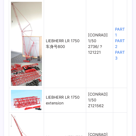
PART
[CONRAD]
1
LIEBHERR LR 1750
1/50
PART
车身号800
2736/？
2
121221
PART
3
[CONRAD]
LIEBHERR LR 1750
1/50
extension
Z121562
[CONRAD]