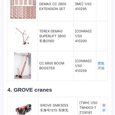
DEMAG CC 2800
[IMC] 1/50
EXTENSION SET
410295
TEREX DEMAG
[CONRAD]
SUPERLIFT 3800
1/50
车身2560
410200
[CONRAD]
CC 8800 BOOM
图集
1/50
BOOSTER
开箱
410259
4. GROVE cranes
[TWH] 1/50
GROVE GMK3055
测
TWH003-?
车身号1215 车牌无
评
Z126181