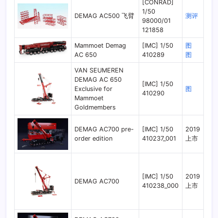
[CONRAD]
1/50
DEMAG AC500 飞臂
测评
98000/01
121858
Mammoet Demag
[IMC] 1/50
图
AC 650
410289
图
VAN SEUMEREN
DEMAG AC 650
[IMC] 1/50
Exclusive for
图
410290
Mammoet
Goldmembers
DEMAG AC700 pre-
[IMC] 1/50
2019
order edition
410237_001
上市
[IMC] 1/50
2019
DEMAG AC700
410238_000
上市