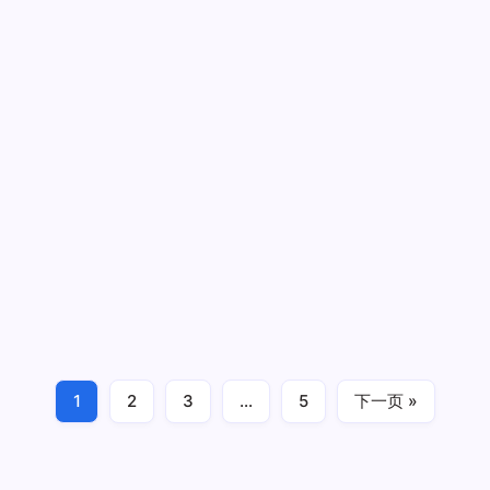
[IMC] VOLVO FH4 8×4 with Kamag
modules – Torben Rafn
[IMC]
作者
Paul Rose
1 分钟阅读
无评论
VOLVO
FH4
1/50
8×4
With
Kamag
1
2
3
…
5
下一页 »
Modules
模块 moduler
2018年10月31日
–
Torben
Rafn