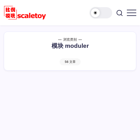
跳
至
欢
正
比
迎
文
例
访
模
问
浏览类别
型
比
模块 moduler
玩
例
具
模
天
56 文章
型
地
玩
具
天
地！