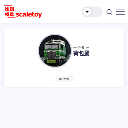
跳
至
欢
正
比
迎
文
例
访
模
问
型
比
玩
例
作者
具
荷包蛋
模
天
型
地
玩
具
35 文章
天
地！