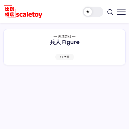
跳
至
欢
正
比
迎
文
例
访
模
问
浏览类别
型
兵人 Figure
比
玩
例
具
模
天
61 文章
型
地
玩
具
天
地！