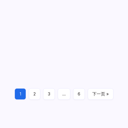
[BOBTOYS] 闯江湖 方世虎 6寸人偶
[BOBTOYS]
作者
阿土伯
1 分钟阅读
无评论
闯
江
1/12
湖
方
世
1
2
3
…
6
下一页 »
虎
影视人物 movie
2022年10月6日
6
寸
人
偶