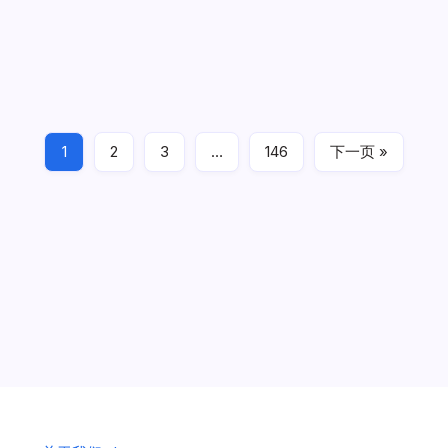
TWIN STEER – STC ‘LA PART DES ANGES’
斯堪尼亚拖头 法国STC公司 酒庄彩绘
[WSI]
作者
阿土伯
4 分钟阅读
无评论
SCANIA
R
[WSI] STC 01-4441 1/50
NORMAL
CR20N
6X2
1
2
3
…
146
下一页 »
TWIN
拖头 tractor
2026年6月24日
STEER
–
STC
‘LA
PART
DES
ANGES’
斯
堪
尼
亚
拖
历史 History
头
法
国
STC
公
司
酒
庄
彩
绘