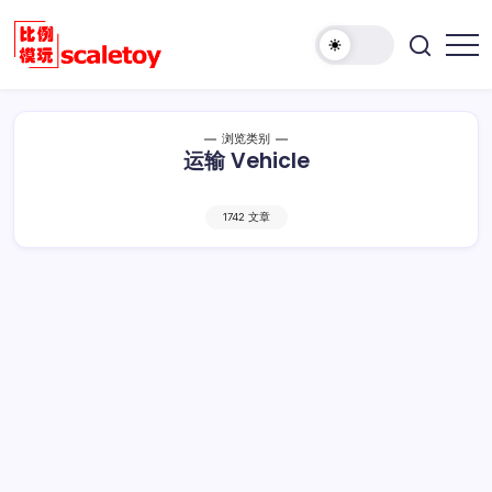
跳
至
欢
正
比
迎
文
例
访
模
问
浏览类别
型
运输 Vehicle
比
玩
例
具
模
天
1742 文章
型
地
玩
具
天
地！