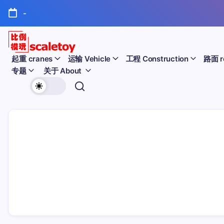
跳
-
至
正
文
比
起重 cranes
运输 Vehicle
工程 Construction
路面 r
专题
关于 About
例
欢
模
迎
型
访
问
玩
比
例
具
模
天
型
玩
地
具
天
地！