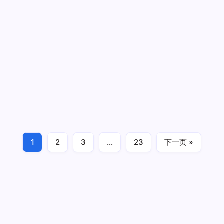
Heide
Logistik
公
司
彩
绘
[WSI] SCANIA S HIGHLINE CS20H 4X2
with 3X REEFER TRAILER – Heide
Logistik 斯堪尼亚拖头挂冷藏挂车 德国
Heide Logistik公司 彩绘
[WSI]
作者
阿土伯
1 分钟阅读
无评论
SCANIA
S
[WSI] 01-4103 1/50
HIGHLINE
CS20H
4X2
1
2
3
…
23
下一页 »
With
货柜 container
2025年10月9日
3X
REEFER
TRAILER
–
Heide
Logistik
斯
堪
尼
亚
拖
头