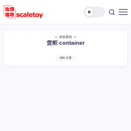
跳
至
欢
正
比
迎
文
例
访
模
问
浏览类别
型
比
货柜 container
玩
例
具
模
天
265 文章
型
地
玩
具
天
地！