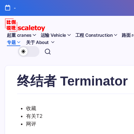
跳
-
至
正
文
比
起重 cranes
运输 Vehicle
工程 Construction
路面 r
专题
关于 About
例
欢
模
迎
型
访
问
终结者 Terminator
玩
比
例
具
模
天
型
收藏
玩
地
有关T2
具
天
网评
地！