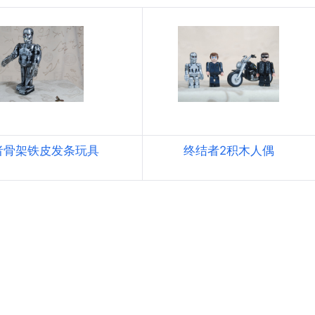
者骨架铁皮发条玩具
终结者2积木人偶