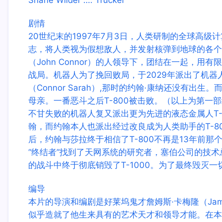
Shane Wilder …. Trucker
剧情
20世纪末的1997年7月3日，人类研制的全球高级
志，将人类视为假想敌人，并发射核弹到地球的各个
（John Connor）的人领导下，团结在一起，
战局。机器人为了挽回败局，于2029年派出了机器人杀
（Connor Sarah）,那时的约翰·康纳还没有出
母亲。一番恶斗之后T-800被击败。（以上为第一
不甘失败的机器人复又派出更为先进的液态金属人T-1
翰，而约翰本人也派出经过改良成为人类助手的T-80
后，约翰与莎拉终于相信了T-800不再是13年前
“终结者”找到了天网系统的研究者，塞伯公司的技
的战斗中终于彻底销毁了T-1000。为了最终毁灭一
编导
本片的导演和编剧是好莱坞鬼才詹姆斯·卡梅隆（Jam
似乎造就了他生来具有的艺术天才和领导才能。在本