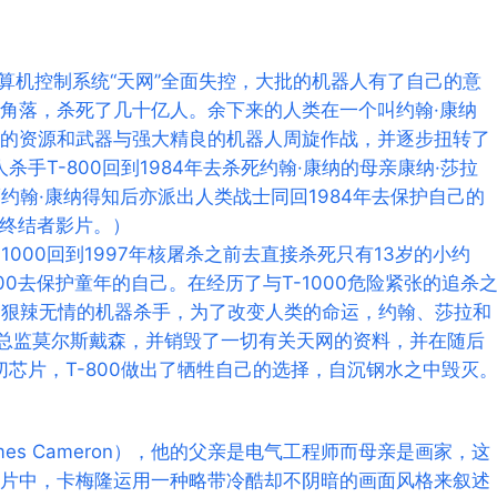
计算机控制系统“天网”全面失控，大批的机器人有了自己的意
角落，杀死了几十亿人。余下来的人类在一个叫约翰·康纳
用有限的资源和武器与强大精良的机器人周旋作战，并逐步扭转了
手T-800回到1984年去杀死约翰·康纳的母亲康纳·莎拉
生。而约翰·康纳得知后亦派出人类战士同回1984年去保护自己的
部终结者影片。）
000回到1997年核屠杀之前去直接杀死只有13岁的小约
0去保护童年的自己。在经历了与T-1000危险紧张的追杀
那个狠辣无情的机器杀手，为了改变人类的命运，约翰、莎拉和
术总监莫尔斯戴森，并销毁了一切有关天网的资料，并在随后
切芯片，T-800做出了牺牲自己的选择，自沉钢水之中毁灭
es Cameron），他的父亲是电气工程师而母亲是画家，这
片中，卡梅隆运用一种略带冷酷却不阴暗的画面风格来叙述