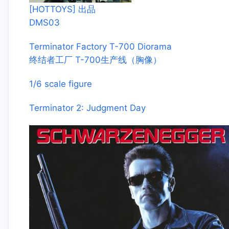
[HOTTOYS] 出品
DMS03
Terminator Factory T-700 Diorama
终结者工厂 T-700生产线（胸像）
1/6 scale figure
Terminator 2: Judgment Day