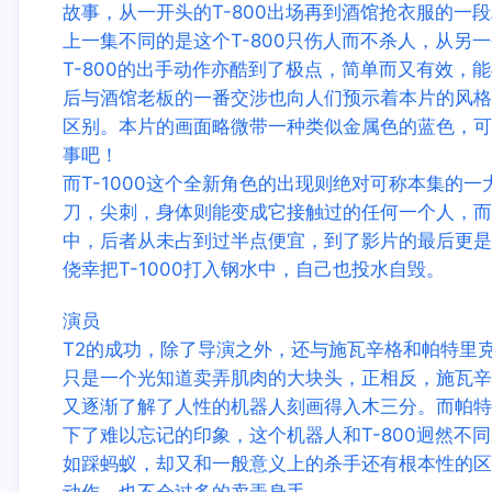
故事，从一开头的T-800出场再到酒馆抢衣服的
上一集不同的是这个T-800只伤人而不杀人，从另
T-800的出手动作亦酷到了极点，简单而又有效
后与酒馆老板的一番交涉也向人们预示着本片的风格
区别。本片的画面略微带一种类似金属色的蓝色，可
事吧！
而T-1000这个全新角色的出现则绝对可称本集的
刀，尖刺，身体则能变成它接触过的任何一个人，而
中，后者从未占到过半点便宜，到了影片的最后更是被
侥幸把T-1000打入钢水中，自己也投水自毁。
演员
T2的成功，除了导演之外，还与施瓦辛格和帕特里
只是一个光知道卖弄肌肉的大块头，正相反，施瓦辛
又逐渐了解了人性的机器人刻画得入木三分。而帕特里
下了难以忘记的印象，这个机器人和T-800迥然
如踩蚂蚁，却又和一般意义上的杀手还有根本性的区
动作，也不会过多的卖弄身手。