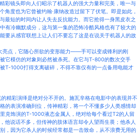
一段精彩镜头即向人们昭示了机器人的强大力量和完美，唯一与
一个角度也为它曾被约翰·康纳改造过留下了伏笔。即是如此，
，能与最短的时间内让人失去反抗能力。而它抢得一身黑皮衣之
中有冷幽默成分，这与第一集的恐怖冷酷风格也有了较大的
能要从感官联想上让人们不要忘了这是在说关于机器人的故
一大亮点，它随心所欲的变形能力——手可以变成锋利的刚
被它模仿的对象则必然被杀死。在它与T-800的数次交手
T-1000打得支离破碎，不得不靠仅有的一点备用电能才
克的精彩演绎是绝对分不开的。施瓦辛格在电影中的表现并不
格的表演准确到位，传神精彩，将一个不懂多少人类感情却
克饰演的T-1000液态金属人，绝对给每个看过T2的人留
不同，他说话不多，但传神的肢体语言却令人望而生畏；他杀人
别，因为它杀人的时候经常都是一击致命，从不浪费无用的