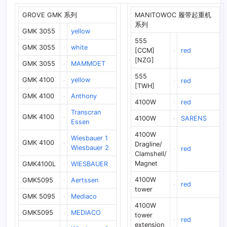
GROVE GMK 系列
MANITOWOC 履带起重机
系列
GMK 3055
yellow
555
GMK 3055
white
[CCM]
red
[NZG]
GMK 3055
MAMMOET
555
GMK 4100
yellow
red
[TWH]
GMK 4100
Anthony
4100W
red
Transcran
GMK 4100
4100W
SARENS
Essen
4100W
Wiesbauer 1
GMK 4100
Dragline/
Wiesbauer 2
red
Clamshell/
Magnet
GMK4100L
WIESBAUER
4100W
GMK5095
Aertssen
red
tower
GMK 5095
Mediaco
4100W
GMK5095
MEDIACO
tower
red
extension