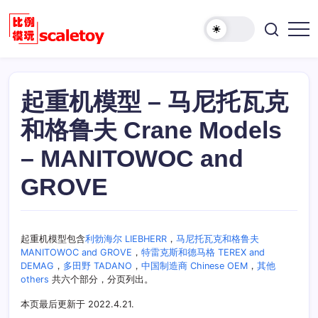
跳
至
欢
正
比
迎
文
例
访
模
问
型
起重机模型 – 马尼托瓦克
比
玩
例
和格鲁夫 Crane Models
具
模
天
型
– MANITOWOC and
地
玩
GROVE
具
天
地！
起重机模型包含
利勃海尔 LIEBHERR
，
马尼托瓦克和格鲁夫
MANITOWOC and GROVE
，
特雷克斯和德马格 TEREX and
DEMAG
，
多田野 TADANO
，
中国制造商 Chinese OEM
，
其他
others
共六个部分，分页列出。
本页最后更新于 2022.4.21.