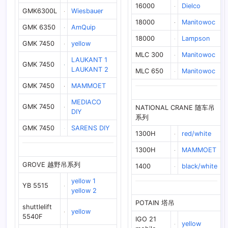
16000
Dielco
GMK6300L
Wiesbauer
18000
Manitowoc
GMK 6350
AmQuip
18000
Lampson
GMK 7450
yellow
MLC 300
Manitowoc
LAUKANT 1
GMK 7450
LAUKANT 2
MLC 650
Manitowoc
GMK 7450
MAMMOET
MEDIACO
GMK 7450
NATIONAL CRANE 随车吊
DIY
系列
GMK 7450
SARENS DIY
1300H
red/white
1300H
MAMMOET
GROVE 越野吊系列
1400
black/white
yellow 1
YB 5515
yellow 2
POTAIN 塔吊
shuttlelift
yellow
5540F
IGO 21
yellow