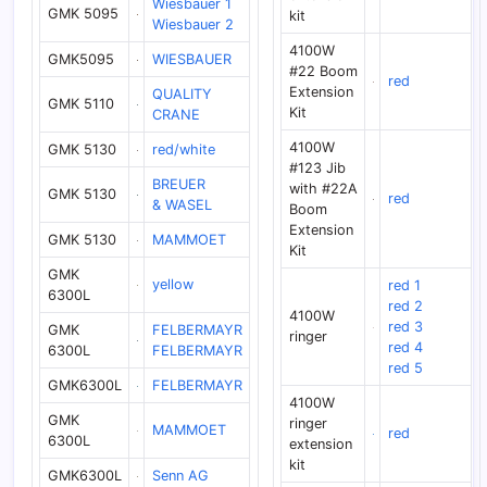
Wiesbauer 1
GMK 5095
kit
Wiesbauer 2
4100W
GMK5095
WIESBAUER
#22 Boom
red
Extension
QUALITY
GMK 5110
Kit
CRANE
4100W
GMK 5130
red/white
#123 Jib
BREUER
with #22A
GMK 5130
red
& WASEL
Boom
Extension
GMK 5130
MAMMOET
Kit
GMK
yellow
red 1
6300L
red 2
4100W
red 3
GMK
FELBERMAYR
ringer
red 4
6300L
FELBERMAYR
red 5
GMK6300L
FELBERMAYR
4100W
GMK
ringer
MAMMOET
red
6300L
extension
kit
GMK6300L
Senn AG