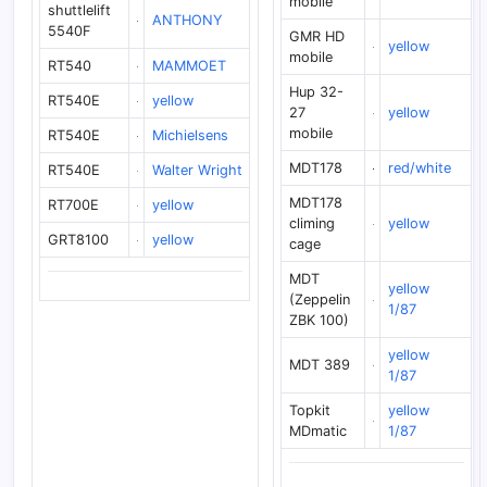
mobile
shuttlelift
ANTHONY
5540F
GMR HD
yellow
mobile
RT540
MAMMOET
Hup 32-
RT540E
yellow
27
yellow
mobile
RT540E
Michielsens
MDT178
red/white
RT540E
Walter Wright
MDT178
RT700E
yellow
climing
yellow
GRT8100
yellow
cage
MDT
yellow
(Zeppelin
1/87
ZBK 100)
yellow
MDT 389
1/87
Topkit
yellow
MDmatic
1/87