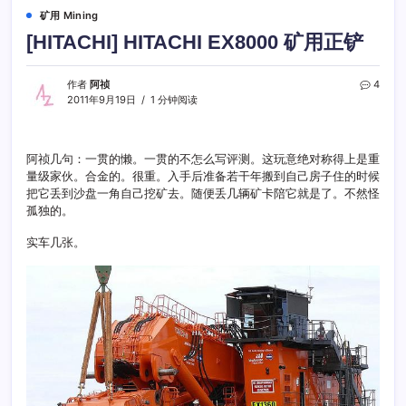
矿用 Mining
[HITACHI] HITACHI EX8000 矿用正铲
作者
阿祯
4
2011年9月19日
1 分钟阅读
阿祯几句：一贯的懒。一贯的不怎么写评测。这玩意绝对称得上是重
量级家伙。合金的。很重。入手后准备若干年搬到自己房子住的时候
把它丢到沙盘一角自己挖矿去。随便丢几辆矿卡陪它就是了。不然怪
孤独的。
实车几张。