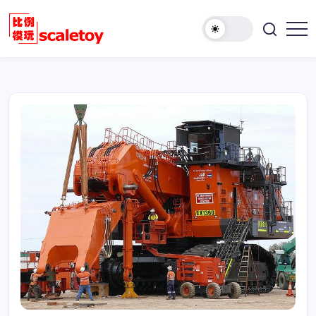
跳
至
欢
正
比
迎
文
例
访
模
问
型
比
玩
例
具
模
天
型
地
玩
具
天
地！