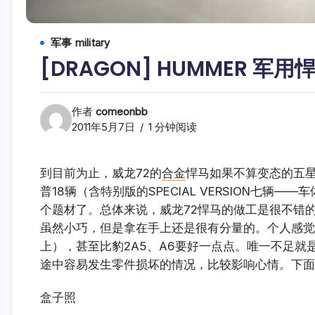
军事 military
[DRAGON] HUMMER 军用悍
作者
comeonbb
2011年5月7日
1 分钟阅读
到目前为止，威龙72的
合金
悍马如果不算变态的五星
普18辆（含特别版的SPECIAL VERSION七
个题材了。总体来说，威龙72悍马的做工是很不错
虽然小巧，但是拿在手上还是很有分量的。个人感觉
上），甚至比豹2A5、A6要好一点点。唯一不足
途中容易发生零件损坏的情况，比较影响心情。下面
盒子照