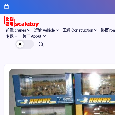
跳
-
至
正
文
比
起重 cranes
运输 Vehicle
工程 Construction
路面 roa
专题
关于 About
例
欢
模
迎
型
访
问
玩
比
例
具
模
天
型
玩
地
具
天
地！