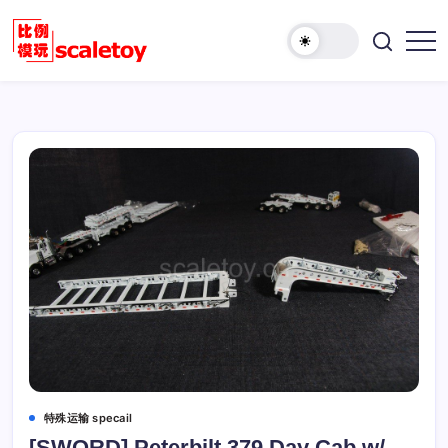
跳
至
欢
正
比
迎
文
例
访
模
问
型
比
玩
例
具
模
天
型
地
玩
具
天
地！
特殊运输 specail
[SWORD] Peterbilt 379 Day Cab w/