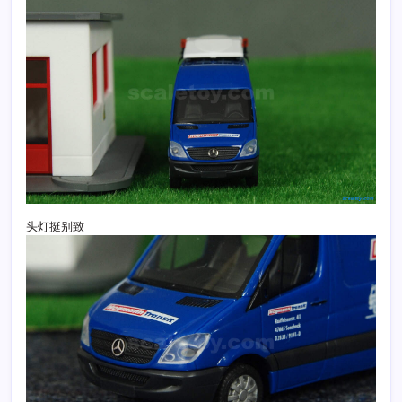
头灯挺别致