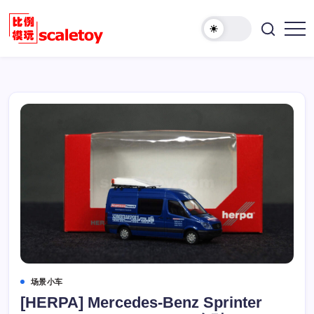
跳
至
欢
正
比
迎
文
例
访
模
问
型
比
玩
例
具
模
天
型
地
玩
具
天
地！
场景小车
[HERPA] Mercedes-Benz Sprinter