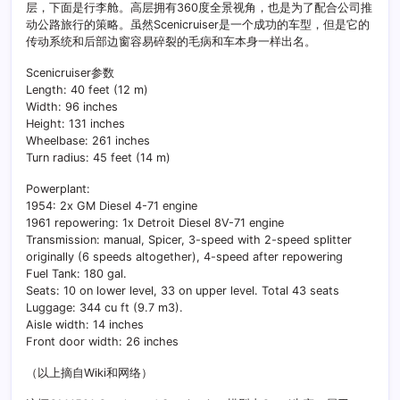
层，下面是行李舱。高层拥有360度全景视角，也是为了配合公司推
动公路旅行的策略。虽然Scenicruiser是一个成功的车型，但是它的
传动系统和后部边窗容易碎裂的毛病和车本身一样出名。
Scenicruiser参数
Length: 40 feet (12 m)
Width: 96 inches
Height: 131 inches
Wheelbase: 261 inches
Turn radius: 45 feet (14 m)
Powerplant:
1954: 2x GM Diesel 4-71 engine
1961 repowering: 1x Detroit Diesel 8V-71 engine
Transmission: manual, Spicer, 3-speed with 2-speed splitter
originally (6 speeds altogether), 4-speed after repowering
Fuel Tank: 180 gal.
Seats: 10 on lower level, 33 on upper level. Total 43 seats
Luggage: 344 cu ft (9.7 m3).
Aisle width: 14 inches
Front door width: 26 inches
（以上摘自Wiki和网络）