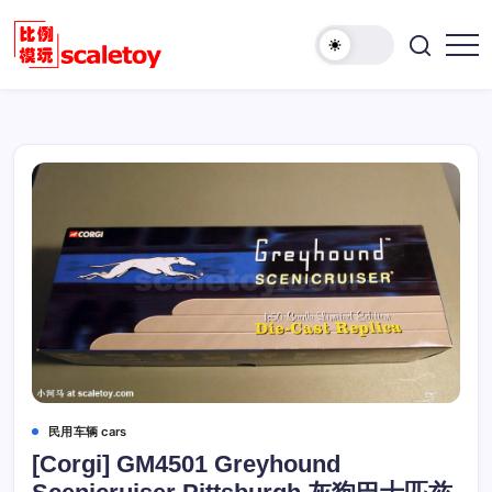
跳
至
欢
正
比
迎
文
例
访
模
问
型
比
玩
例
具
模
天
型
地
玩
具
天
地！
民用车辆 cars
[Corgi] GM4501 Greyhound