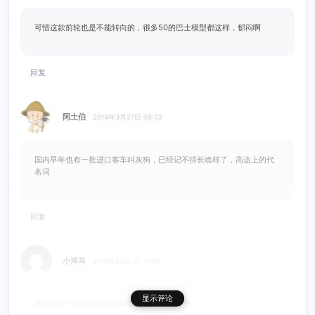
可惜这款前轮也是不能转向的，很多50的巴士模型都这样，郁闷啊
回复
阿土伯
2014年3月27日 09:52
国内早年也有一批进口客车叫灰狗，已经记不得长啥样了，高达上的代
名词
回复
小河马
2014年3月27日 11:09
显示评论
被你这么一说我也依稀记得有这么回事。 哈哈。