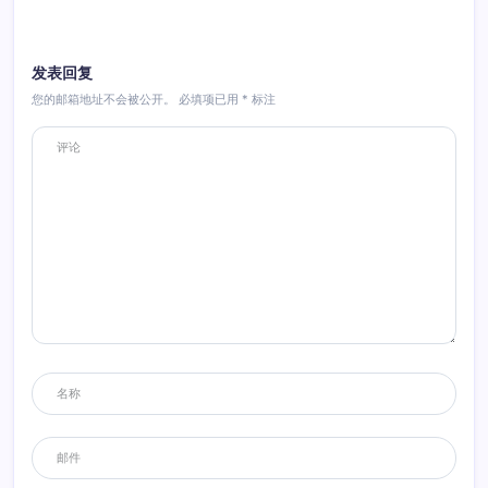
回复
发表回复
您的邮箱地址不会被公开。
必填项已用
*
标注
蕃薯藤
2014年3月25日 16:44
同好，我有两俩这种样式的灰狗，大爱啊
回复
小河马
2014年3月26日 10:07
握手。 多多交流！
回复