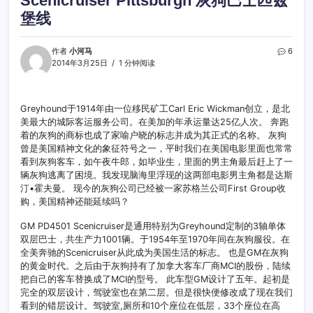
Scenicruiser Pittsburgh 灰狗巴士匹兹
堡线
作者
小河马
6
2014年3月25日
1 分钟阅读
Greyhound于1914年由一位移民矿工Carl Eric Wickman创立，是北
美最大的城际客运服务公司。在美加的年承运量达25亿人次。 奔跑
着的灰狗的商标也成了家喻户晓的标志并成为其正式的名称。 灰狗
曾是美国精神文化的象征符号之一，平时我们在美国电影里面也常常
看到灰狗客车，如午夜牛郎，如毕业生，里面的男主角最后赶上了一
辆灰狗逃离了困境。我发现脑海里浮现的这两部电影男主角都是达斯
汀•霍夫曼。 现今的灰狗公司已经被一家苏格兰公司First Group收
购，美国精神还能延续吗？
GM PD4501 Scenicruiser是通用特别为Greyhound定制的3轴单体
双层巴士，共生产力1001辆。于1954年至1970年间在灰狗服役。在
全美奔驰的Scenicruiser从此成为美国生活的标志。 也是GM在灰狗
的黄金时代。之后由于灰狗持有了加拿大客车厂商MCI的股份，陆续
把自己的客车替换成了MCI的型号。 此车型GM设计了五年。起初是
完全的双层设计，驾驶室也在第二层。但是很快便修改成了现在我们
看到的错层设计。驾驶室,厕所和10个座位在低层，33个座位在高