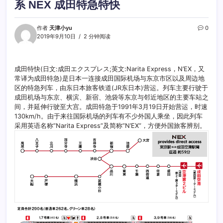
系 NEX 成田特急特快
作者
天津小yu
0
2019年9月10日
2 分钟阅读
成田特快(日文:成田エクスプレス;英文:Narita Express，N’EX，又
常译为成田特急)是日本一连接成田国际机场与东京市区以及周边地
区的特急列车，由东日本旅客铁道(JR东日本)营运。列车主要行驶于
成田机场与东京、横滨、新宿、池袋等东京与邻近地区的主要车站之
间，并延伸行驶至大宫。成田特急于1991年3月19日开始营运，时速
130km/h。由于来往国际机场的列车有不少外国人乘坐，因此列车
采用英语名称”Narita Express”及简称”N’EX”，方便外国旅客辨别。