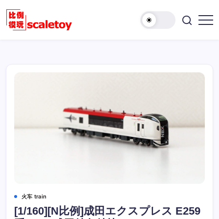
跳
至
欢
正
比
迎
文
例
访
模
问
型
比
玩
例
具
模
天
型
地
玩
具
天
地！
火车 train
[1/160][N比例]成田エクスプレス E259