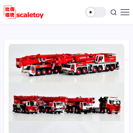
跳
至
欢
正
比
迎
文
例
访
模
问
型
比
玩
例
具
模
天
型
地
玩
具
天
地！