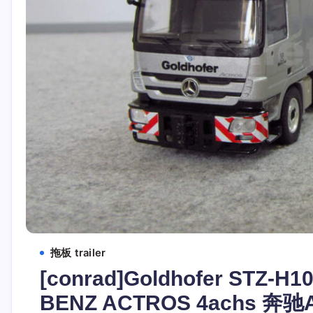
拖板 trailer
[conrad]Goldhofer STZ-H1
BENZ ACTROS 4achs 奔