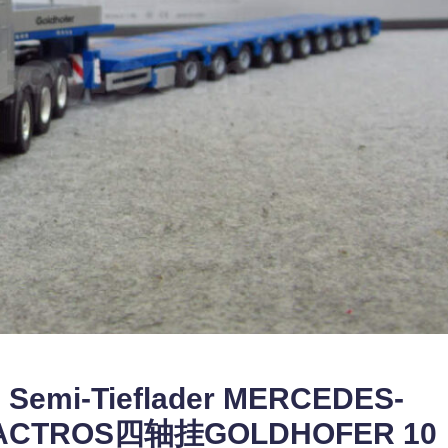
0 Semi-Tieflader MERCEDES-
驰ACTROS四轴挂GOLDHOFER 10