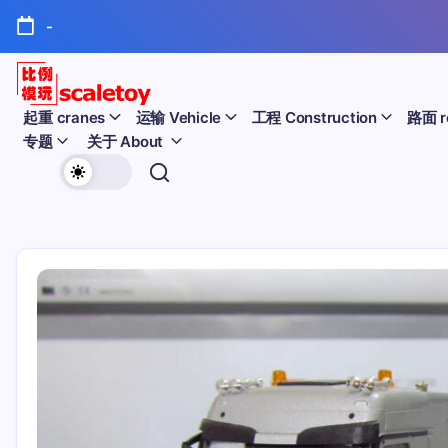
跳
-
至
正
文
比
起重 cranes
运输 Vehicle
工程 Construction
路面 r
专题
关于 About
例
欢
模
迎
型
访
问
玩
比
例
具
模
天
型
玩
地
具
天
地！