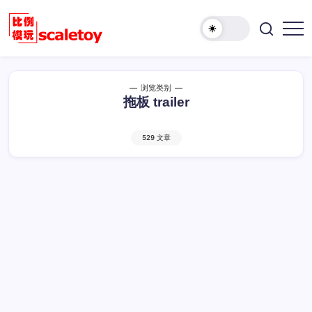
跳
至
欢
正
比
迎
文
例
访
模
问
浏览类别
型
比
拖板 trailer
玩
例
具
模
天
529 文章
型
地
玩
具
天
地！