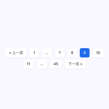
[Iconic Replicas] Hi Haul Kenworth
K100G with CTE Drop Deck
[Iconic
作者
Paul Rose
1 分钟阅读
无评论
Replicas]
Hi
1/50
Haul
Kenworth
K100G
« 上一页
1
…
7
8
9
10
With
拖板 trailer
2022年8月18日
CTE
Drop
Deck
11
…
45
下一页 »
历史 History