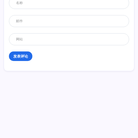
– -|||
回复
老虎
2012年4月1日 09:25
哇。番薯的摄影技术确实不错，这车拍的有灵气。
回复
蕃薯藤
2012年4月1日 09:54
和众鸡友一起,分享快乐
历史 History