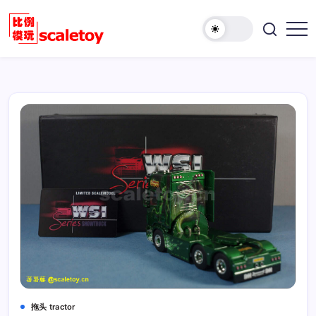
跳
至
欢
正
比
迎
文
例
访
模
问
型
比
玩
例
具
模
天
型
地
玩
具
天
地！
拖头 tractor