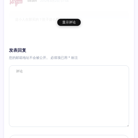
death
2012年4月2日 07:56
这小人在那买的？肚子这么肥！！！
显示评论
回复
发表回复
您的邮箱地址不会被公开。
必填项已用
*
标注
爱一颗屎
2012年4月1日 15:55
这人偶是老驾驶员了吧，肚腩不小啊！
回复
蕃薯藤
2012年4月1日 16:26
小屎,我承认,你的口味确实太重