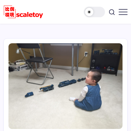
跳
至
欢
正
比
迎
文
例
访
模
问
型
比
玩
例
具
模
天
型
地
玩
具
天
地！