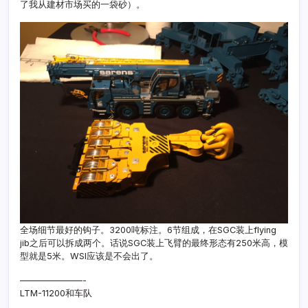
了我从建材市场买的一袋砂）。
全场细节最好的钩子。3200吨标注。6节组成，在SGC装上flying
jib之后可以拆成两个。话说SGC装上飞臂的最终形态有250米高，模
型就是5米。WSI应该是不会出了。
———————-
LTM-11200和车队