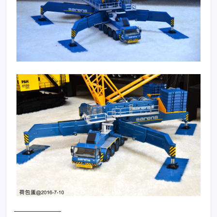
———————–