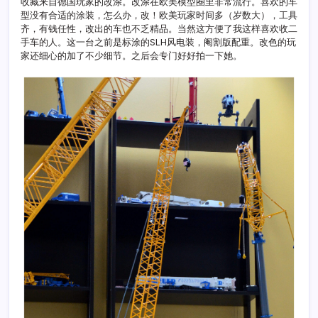
收藏来自德国玩家的改涂。改涂在欧美模型圈里非常流行。喜欢的车
型没有合适的涂装，怎么办，改！欧美玩家时间多（岁数大），工具
齐，有钱任性，改出的车也不乏精品。当然这方便了我这样喜欢收二
手车的人。这一台之前是标涂的SLH风电装，阉割版配重。改色的玩
家还细心的加了不少细节。之后会专门好好拍一下她。