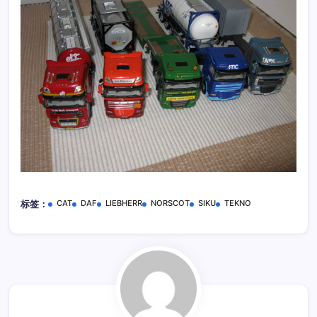
CAT
DAF
LIEBHERR
NORSCOT
SIKU
TEKNO
标签：