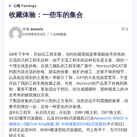
心情 Feelings
收藏体验：一些车的集合
作者
aokaola
2
2009年8月9日
1 分钟阅读
08年下半年，开始玩工程车模，当时的愿望就是希望能收齐所有的
主流的几种工程车品种，由于主流工程车的品种实在是太多，因此一
个理念就是价格。在第三梯队的工程车模厂家中，Norscot的CAT系
列因为其合适的价格、踏实的份量、粗犷的做工，还算不错的细节，
以及贴近现实的土黄色一举吸引了我，CAT的大名也如雷贯耳，于是
开始了我的工程车模收藏之路。当然，Norscot的产品受于价格的限
制，重形不重精，更加适合于把玩，但当成规模时，那种视觉上的冲
击带来的愉悦难以言表。
下图是收集的几款中小型的土方系列，当然还达不到震撼的效果，但
整齐的摆在一起，总有一种莫名的兴奋感。
这6台工程车，从后排左起，分别是：D8R II推土机、D6T推土机、
963D履带式装载机，以及950H轮式装载机(已在
Kenworth W900 4
轴拖头+3轴Trail King拖板 附 卡特彼勒950H轮式装载机
中介绍过)，
前排左起是906，906H紧凑型轮式装载机。书上有半个，为725D铰
链式卡车。