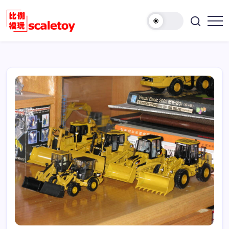
跳
至
欢
正
比
迎
文
例
访
模
问
型
比
玩
例
具
模
天
型
地
玩
具
天
地！