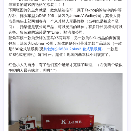
最重要的是它的艳丽的涂装！！！
下两张图片的主角就是一款集装箱拖车，属于Tekno的涂装中的中等
品种。拖头车型为DAF 105，涂装为Johan.V.Welie公司，其最大特
点是拖头上部两侧各有一个米其林人形装饰物（当初也是被这个吸
引），托架也是该公司产品，可以灵活的延伸，有多种长度模式可以
选择。集装箱的涂装是“K”Line 川崎汽船公司。
配角车模一款为杂牌的宝马X5两厢车，另一款为SIKU出品的奔驰面
包车，涂装为Liebherr公司，车体两侧分别是其两款产品涂装（一款
是580轮式装载机(见
利勃海尔R580 2plus2 轮式装载机
)，一款是
318轮式挖掘机）5门可开。超值！现国内基本找不到该货了。
红色小人为自涂，有了他们整个场景才充满了味道。（右侧两个貌似
争吵的人最有味道，呵呵^_^）