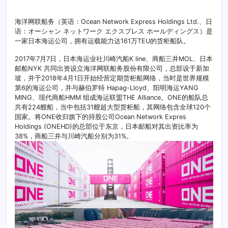
海洋网联船务（英语：Ocean Network Express Holdings Ltd.、日
语：オーシャン ネットワーク エクスプレス ホールディングス）是
一家日本海运公司，拥有运载能力达161万TEU的货柜船队。
2017年7月7日，日本海运业社川崎汽船K line、商船三井MOL、日本
邮船NYK 共同出资设立海洋网联船务股份有限公司，总部设于新加
坡，并于2018年4月1日开始经营定期货柜船网络，当时是世界规模
第6的海运公司，并与赫伯罗特 Hapag-Lloyd、阳明海运YANG
MING、现代商船HMM 组成海运联盟THE Alliance。ONE的船队总
共有224艘船，当中包括31艘超大型货柜船，其网络包含全球120个
国家。将ONE收归旗下的持股公司Ocean Network Expres
Holdings (ONEHD)的总部位于东京，日本邮船对其出资比率为
38%，商船三井与川崎汽船分别为31%。