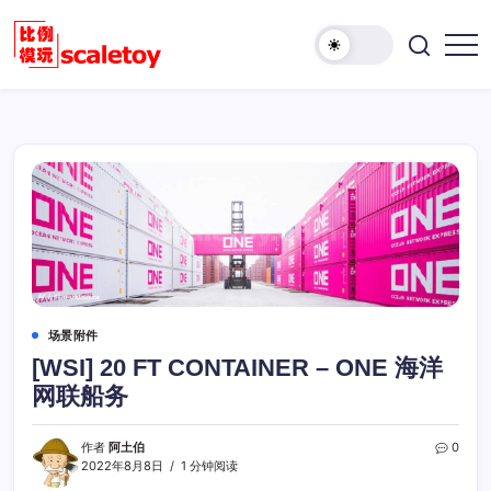
跳
至
欢
正
比
迎
文
例
访
模
问
型
比
玩
例
具
模
天
型
地
玩
具
天
地！
场景附件
[WSI] 20 FT CONTAINER – ONE 海洋
网联船务
作者
阿土伯
0
2022年8月8日
1 分钟阅读