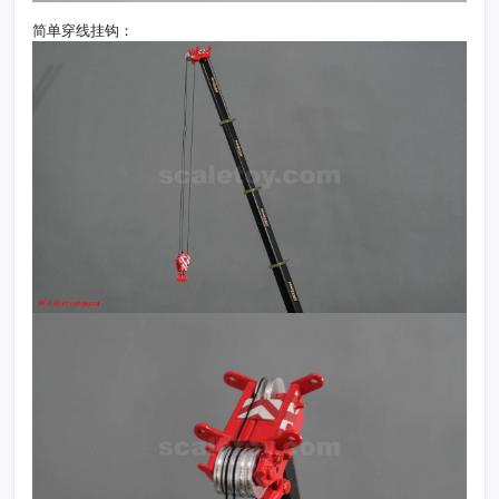
简单穿线挂钩：