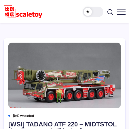
跳
至
欢
正
比
迎
文
例
访
模
问
型
比
玩
例
具
模
天
型
地
玩
具
天
地！
轮式 wheeled
[WSI] TADANO ATF 220 – MIDTSTOL