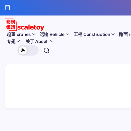
跳
-
至
正
文
比
起重 cranes
运输 Vehicle
工程 Construction
路面 r
专题
关于 About
例
欢
模
迎
型
访
问
玩
比
例
具
模
天
型
玩
地
具
天
地！