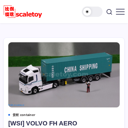
跳
至
欢
正
比
迎
文
例
访
模
问
型
比
玩
例
具
模
天
型
地
玩
具
天
地！
货柜 container
[WSI] VOLVO FH AERO