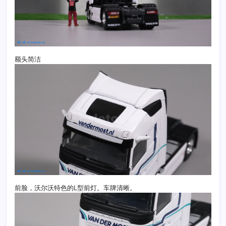
额头简洁
前脸，沃尔沃特色的L型前灯。车牌清晰。