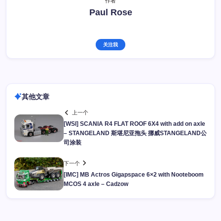
作者
Paul Rose
关注我
其他文章
上一个
[WSI] SCANIA R4 FLAT ROOF 6X4 with add on axle
– STANGELAND 斯堪尼亚拖头 挪威STANGELAND公
司涂装
下一个
[IMC] MB Actros Gigapspace 6×2 with Nooteboom
MCOS 4 axle – Cadzow