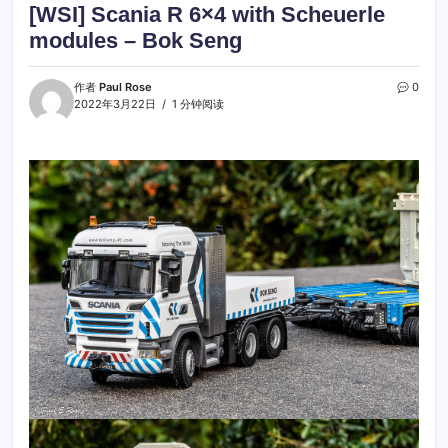
[WSI] Scania R 6×4 with Scheuerle
modules – Bok Seng
作者
Paul Rose
0
2022年3月22日
1 分钟阅读