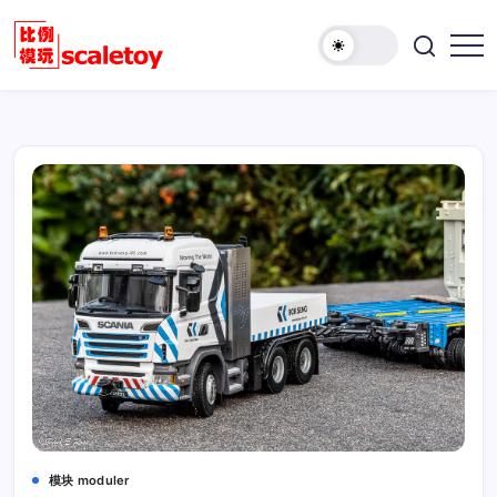
跳
至
欢
正
比
迎
文
例
访
模
问
型
比
玩
例
具
模
天
型
地
玩
具
天
地！
模块 moduler