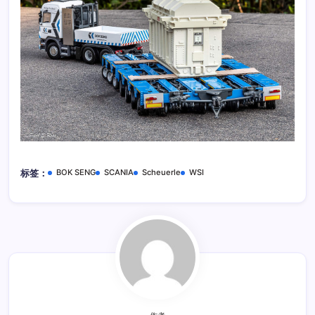
BOK SENG
SCANIA
Scheuerle
WSI
标签：