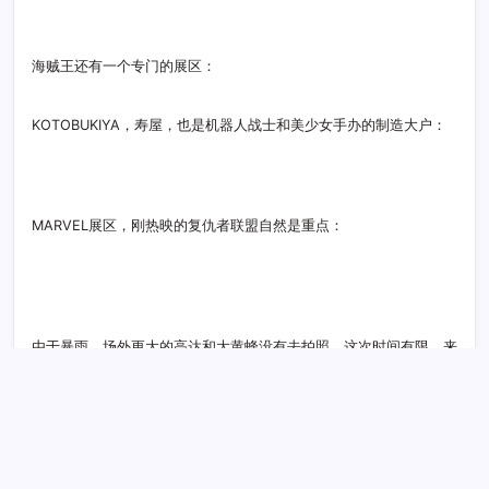
游戏机的广告推广热火朝天：
很有劲的跳舞游戏机，运动量颇大
现场大屏幕的魔兽大战吸引了众多人围观：
VOCALOID，一款调音软件，样子颇专业，可加入MIDI及话筒混音
插话作者的签售会，非常耐心的为粉丝进行个性化即兴创作签名：
海贼王还有一个专门的展区：
KOTOBUKIYA，寿屋，也是机器人战士和美少女手办的制造大户：