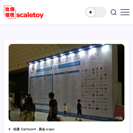
跳
至
欢
正
比
迎
文
例
访
模
问
型
比
玩
例
具
模
天
型
地
玩
具
天
地！
动漫 Cartoon
展会 expo