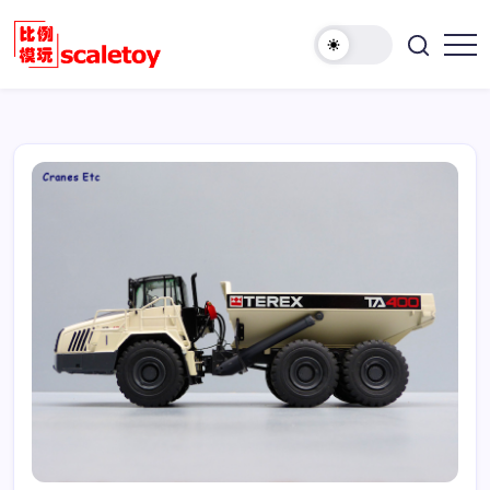
跳
至
欢
正
比
迎
文
例
访
模
问
型
比
玩
例
具
模
天
型
地
玩
具
天
地！