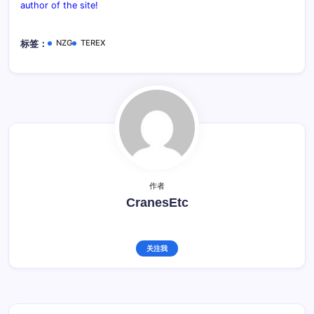
author of the site!
NZG
TEREX
标签：
作者
CranesEtc
关注我