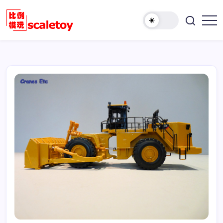
跳
至
欢
正
比
迎
文
例
访
模
问
型
比
玩
例
具
模
天
型
地
玩
具
天
地！