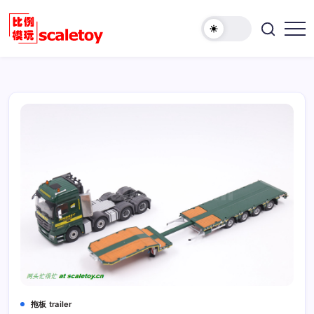
跳
至
欢
正
比
迎
文
例
访
模
问
型
比
玩
例
具
模
天
型
地
玩
具
天
地！
拖板 trailer