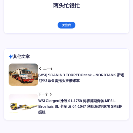
两头忙很忙
关注我
其他文章
上一个
[WSI] SCANIA 3 TORPEDO tank – NORDTANK 斯堪
尼亚3系鱼雷拖头挂槽罐车
下一个
WSI Giorgetti涂装 01-1758 梅赛德斯奔驰 MP3 L
Broshuis SL 卡车 及 04-1047 利勃海尔R970 SME挖
掘机