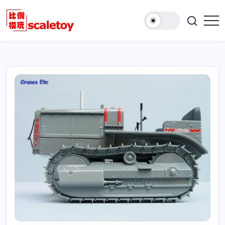
跳
至
欢
正
比
迎
文
例
访
模
问
型
比
玩
例
具
模
天
型
地
玩
具
天
地！