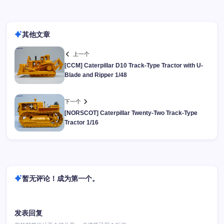
其他文章
上一个
[CCM] Caterpillar D10 Track-Type Tractor with U-
Blade and Ripper 1/48
下一个
[NORSCOT] Caterpillar Twenty-Two Track-Type
Tractor 1/16
暂无评论！成为第一个。
发表回复