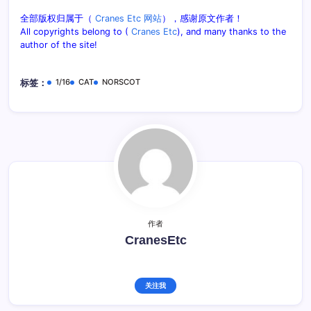
全部版权归属于（
Cranes Etc 网站
），感谢原文作者！
All copyrights belong to (
Cranes Etc
), and many thanks to the
author of the site!
1/16
CAT
NORSCOT
标签：
作者
CranesEtc
关注我