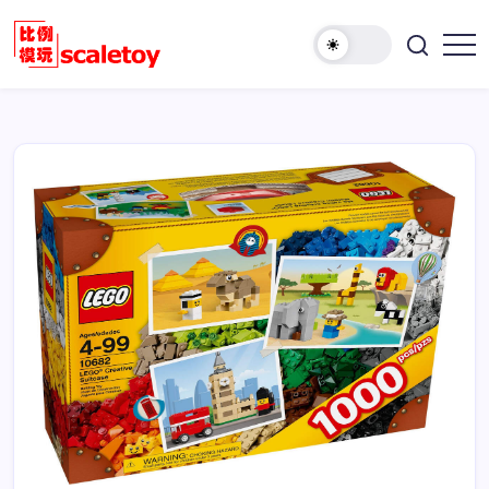
跳
至
欢
正
比
迎
文
例
访
模
问
型
比
玩
例
具
模
天
型
地
玩
具
天
地！