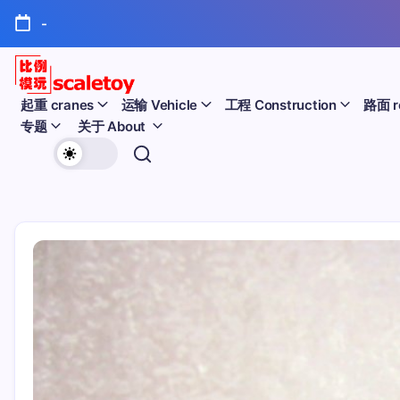
跳
-
至
正
文
比
起重 cranes
运输 Vehicle
工程 Construction
路面 r
专题
关于 About
例
欢
模
迎
型
访
问
玩
比
例
具
模
天
型
玩
地
具
天
地！