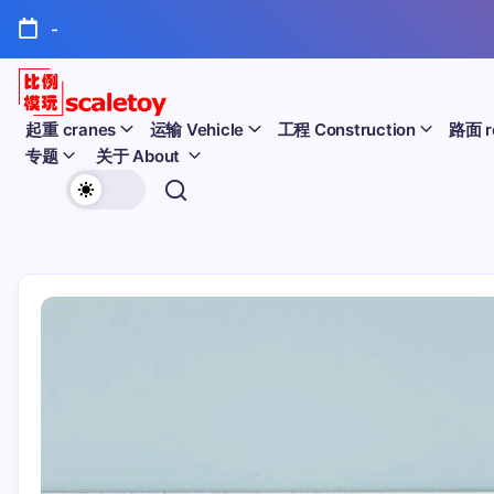
跳
-
至
正
文
比
起重 cranes
运输 Vehicle
工程 Construction
路面 r
专题
关于 About
例
欢
模
迎
型
访
问
玩
比
例
具
模
天
型
玩
地
具
天
地！