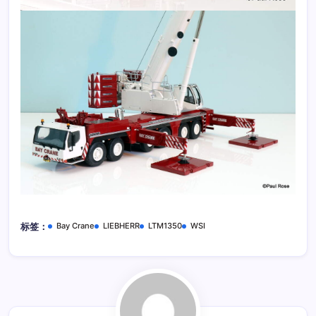
Bay Crane
LIEBHERR
LTM1350
WSI
标签：