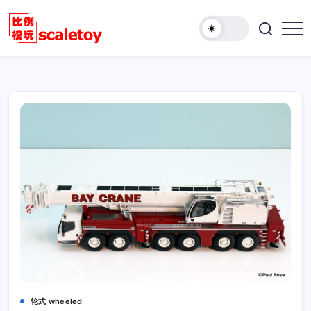
跳
至
欢
正
比
迎
文
例
访
模
问
型
比
玩
例
具
模
天
型
地
玩
具
天
地！
轮式 wheeled