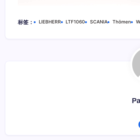
标签：
LIEBHERR
LTF1060
SCANIA
Thömen
W
Pa