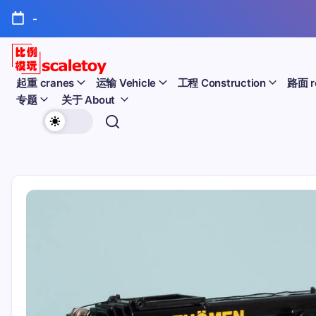
跳
-
至
正
文
比
起重 cranes
运输 Vehicle
工程 Construction
路面 r
专题
关于 About
例
欢
模
迎
型
访
问
玩
比
例
具
模
天
型
玩
地
具
天
地！