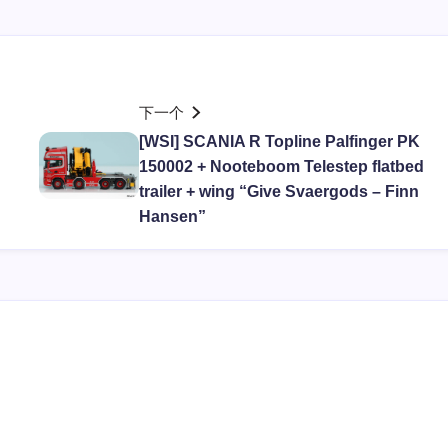
下一个
[WSI] SCANIA R Topline Palfinger PK
150002 + Nooteboom Telestep flatbed
trailer + wing “Give Svaergods – Finn
Hansen”