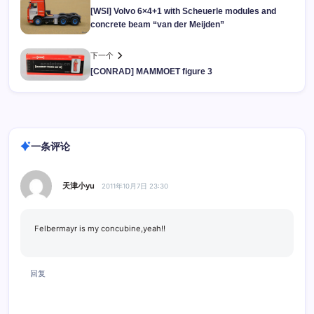
[WSI] Volvo 6×4+1 with Scheuerle modules and
concrete beam “van der Meijden”
下一个
[CONRAD] MAMMOET figure 3
一条评论
天津小yu
2011年10月7日 23:30
Felbermayr is my concubine,yeah!!
回复