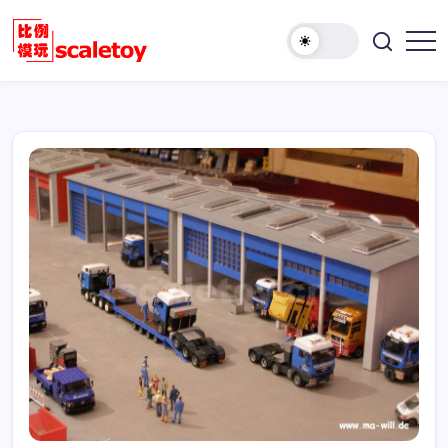
跳
至
欢
正
比
迎
文
例
访
模
问
型
比
玩
例
具
模
天
型
地
玩
具
天
地！