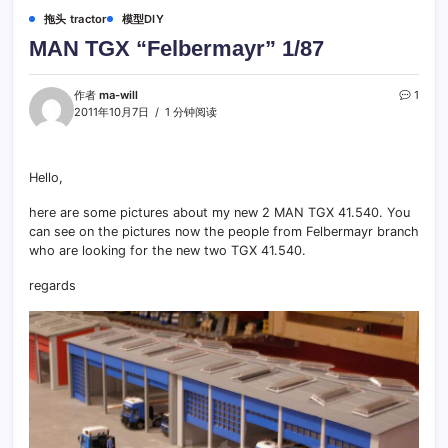
拖头 tractor
模型DIY
MAN TGX “Felbermayr” 1/87
作者
ma-will
1
2011年10月7日
1 分钟阅读
Hello,
here are some pictures about my new 2 MAN TGX 41.540. You
can see on the pictures now the people from Felbermayr branch
who are looking for the new two TGX 41.540.
regards