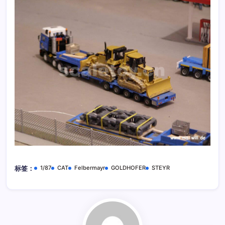
1/87
CAT
Felbermayr
GOLDHOFER
STEYR
标签：