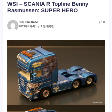
WSI – SCANIA R Topline Benny
Rasmussen: SUPER HERO
作者
Paul Rose
0
2013年4月4日
1 分钟阅读