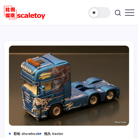
跳
至
欢
正
比
迎
文
例
访
模
问
型
比
玩
例
具
模
天
型
地
玩
具
天
地！
彩绘 showtruck
拖头 tractor