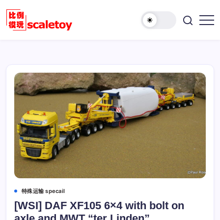
跳
至
欢
正
比
迎
文
例
访
模
问
型
比
玩
例
具
模
天
型
地
玩
具
天
地！
特殊运输 specail
[WSI] DAF XF105 6×4 with bolt on
axle and MWT “ter Linden”