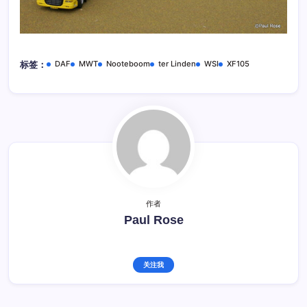
DAF
MWT
Nooteboom
ter Linden
WSI
XF105
标签：
作者
Paul Rose
关注我