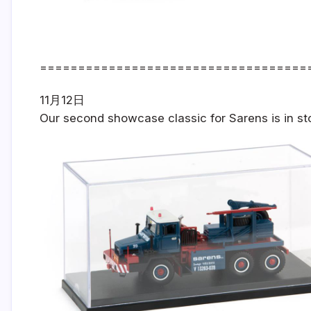
===================================
11月12日
Our second showcase classic for Sarens is in sto