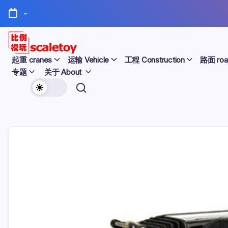
跳
-
至
正
文
比
起重 cranes
运输 Vehicle
工程 Construction
路面 roa
专题
关于 About
例
欢
模
迎
型
访
问
玩
比
例
具
模
天
型
玩
地
具
天
地！