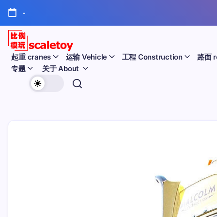
跳
-
至
正
文
比
起重 cranes
运输 Vehicle
工程 Construction
路面 r
专题
关于 About
例
欢
模
迎
型
访
问
玩
比
例
具
模
天
型
玩
地
具
天
地！