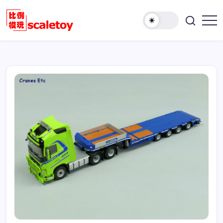
跳
至
欢
正
比
迎
文
例
访
模
问
型
比
玩
例
具
模
天
型
地
玩
具
天
地！