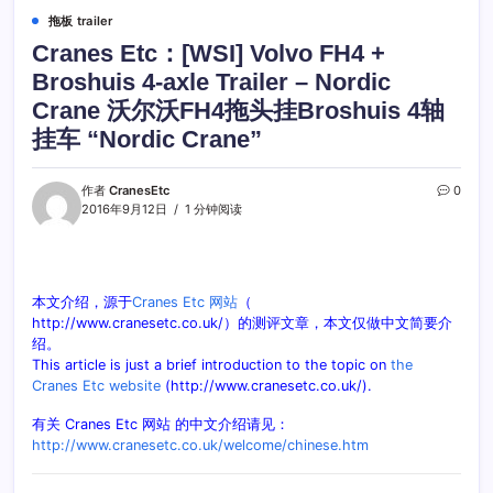
拖板 trailer
Cranes Etc：[WSI] Volvo FH4 +
Broshuis 4-axle Trailer – Nordic
Crane 沃尔沃FH4拖头挂Broshuis 4轴
挂车 “Nordic Crane”
作者
CranesEtc
0
2016年9月12日
1 分钟阅读
本文介绍，源于
Cranes Etc 网站
（
http://www.cranesetc.co.uk/）的测评文章，本文仅做中文简要介
绍。
This article is just a brief introduction to the topic on
the
Cranes Etc website
(http://www.cranesetc.co.uk/).
有关 Cranes Etc 网站 的中文介绍请见：
http://www.cranesetc.co.uk/welcome/chinese.htm