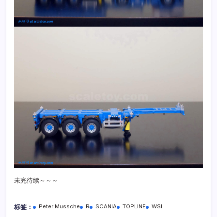
未完待续～～～
标签：
Peter Mussche
R
SCANIA
TOPLINE
WSI