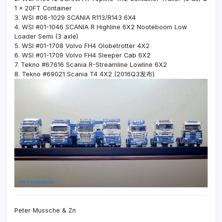
1 x 20FT Container
3. WSI #06-1029 SCANIA R113/R143 6X4
4. WSI #01-1046 SCANIA R Highline 6X2 Nooteboom Low
Loader Semi (3 axle)
5. WSI #01-1708 Volvo FH4 Globetrotter 4X2
6. WSI #01-1709 Volvo FH4 Sleeper Cab 6X2
7. Tekno #67616 Scania R-Streamline Lowline 6X2
8. Tekno #69021 Scania T4 4X2 (2016Q3发布)
Peter Mussche & Zn