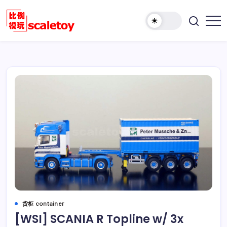
跳
至
欢
正
比
迎
文
例
访
模
问
型
比
玩
例
具
模
天
型
地
玩
具
天
地！
货柜 container
[WSI] SCANIA R Topline w/ 3x