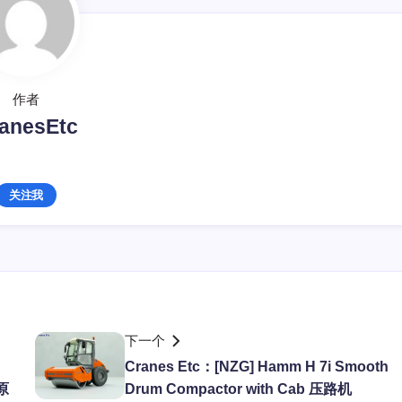
作者
anesEtc
关注我
下一个
Cranes Etc：[NZG] Hamm H 7i Smooth
原
Drum Compactor with Cab 压路机