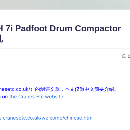
 7i Padfoot Drum Compactor
机
.cranesetc.co.uk/）的测评文章，本文仅做中文简要介绍。
ic on
the Cranes Etc website
w.cranesetc.co.uk/welcome/chinese.htm