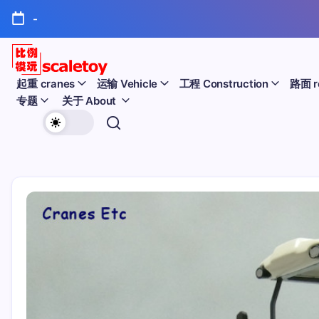
跳
-
至
正
文
比
起重 cranes
运输 Vehicle
工程 Construction
路面 r
专题
关于 About
例
欢
模
迎
型
访
问
玩
比
例
具
模
天
型
玩
地
具
天
地！