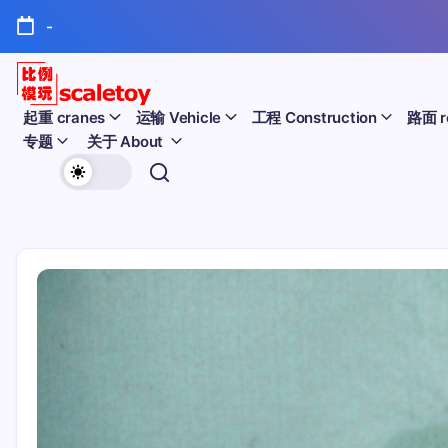
跳
-
至
正
文
比
起重 cranes
运输 Vehicle
工程 Construction
路面 r
专题
关于 About
例
欢
模
迎
型
访
问
玩
比
例
具
模
天
型
玩
地
具
天
地！