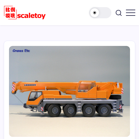
跳
至
欢
正
比
迎
文
例
访
模
问
型
比
玩
例
具
模
天
型
地
玩
具
天
地！