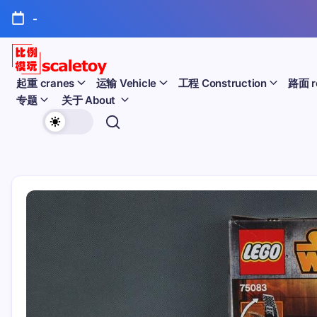
跳
-
至
正
文
比
起重 cranes
运输 Vehicle
工程 Construction
路面 r
专题
关于 About
例
欢
模
迎
型
访
问
玩
比
例
具
模
天
型
玩
地
具
天
地！