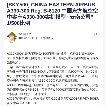
[SKY500] CHINA EASTERN AIRBUS
A330-300 Reg. B-6120 中国东方航空空
中客车A330-300客机模型 “云南公司”
1/500比例
作者
阿土伯
0
2015年12月13日
1 分钟阅读
A330-300也是为了取代A300而设计的机种，机身设计是A300-
600的加长版本，但使用了新款机翼、稳定装置及新版本的电传操纵
系统软件。
一架三等式客舱设计的A330-300最高可载295人，而二级或全经济
客舱则分别可载335及440人，其续航距离为11,900千米（6,400海
里）。除此之外，货机版本的容量也颇高，可媲美波音747，一些航
空公司会在夜间时段以A330-300客机运营载货航班。
A333于1993年起开始服役，使用与A330-200相同的发动机，分别
为通用电气的CF6-80E、普惠的PW4000或劳斯莱斯的Trent 700，
并切合ETOPS的180分钟标准。
A333的同类产品，是波音的777-200波音777-200ER和767-400ER
及空中客车A350-900。