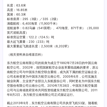
长度：63.6米
高度：16.85米
翼展：60.3米
标准座席：295（3级）／335（2级）
满载航程：6,400海里（11,900千米）
巡航速率：0.82马赫（541英哩）、470海里、871千米）（35,000
英尺巡航高度）
标准营运空重：122.2（124.5）吨
最大起飞重量：230（233）吨
最大重量起飞跑道长度：2,500米（8,202呎）
（相关资料来自维基百科）
东方航空云南有限公司的前身为成立于1992年7月28日的中国云南
航空公司。2002年，按照国家航空企业改革重组战略的要求，原云
南航空公司与中国东方航空联合重组，成为其下属的航空运输企业，
公司名称变更为中国东方航空云南公司。2005年6月，公司实施主
辅业剥离，主业资产全部注入东航股份公司，同时更名为中国东方航
空股份有限公司云南分公司。2010年7月28日，中国东方航空集团
公司与云南省政府宣布共同投资组建东方航空云南有限公司。2011
年8月2日，东方航空云南有限公司正式颁证运行。
截止2013年9月，东方航空云南有限公司共执管飞机53架。随着航