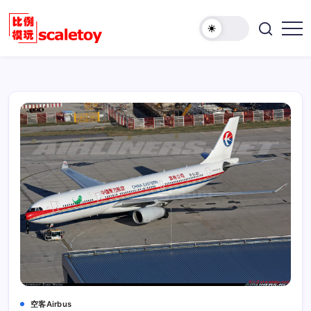
跳
至
欢
正
比
迎
文
例
访
模
问
型
比
玩
例
具
模
天
型
地
玩
具
天
地！
空客Airbus