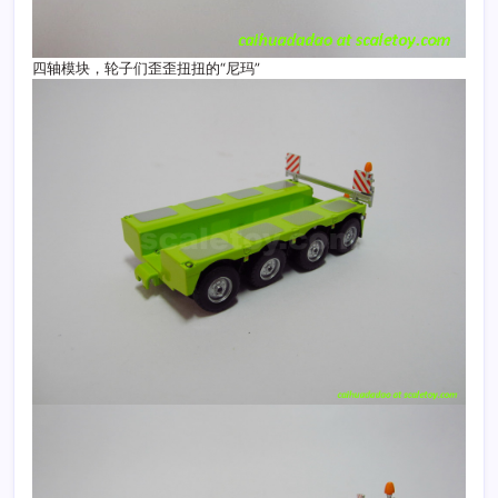
四轴模块，轮子们歪歪扭扭的“尼玛”