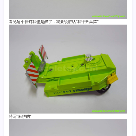
看见这个挂钉我也是醉了，我要说脏话“我屮艸芔茻”
特写“麻痹的”