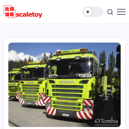
跳
至
欢
正
比
迎
文
例
访
模
问
型
比
玩
例
具
模
天
型
地
玩
具
天
地！